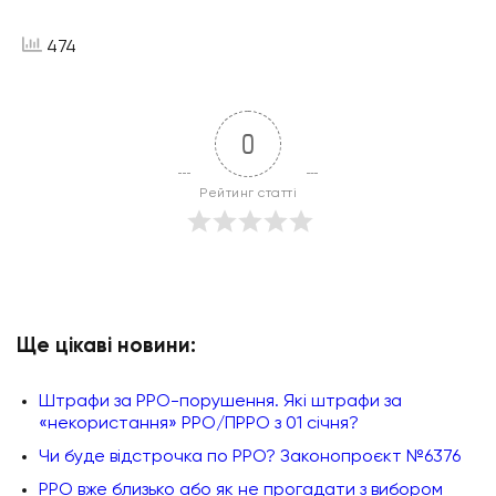
474
0
Рейтинг статті
Ще цікаві новини:
Штрафи за РРО-порушення. Які штрафи за
«некористання» РРО/ПРРО з 01 січня?
Чи буде відстрочка по РРО? Законопроєкт №6376
РРО вже близько або як не прогадати з вибором