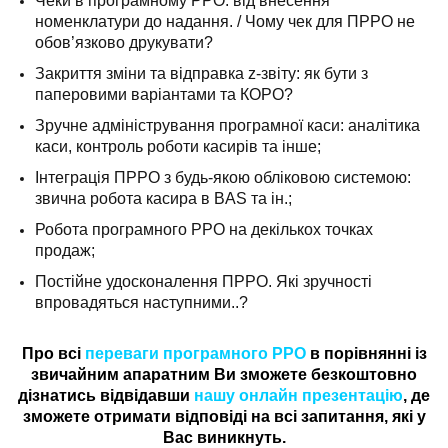
Чеки в програмному РРО: від внесення
номенклатури до надання. / Чому чек для ПРРО не
обов’язково друкувати?
Закриття зміни та відправка z-звіту: як бути з
паперовими варіантами та КОРО?
Зручне адміністрування програмної каси: аналітика
каси, контроль роботи касирів та інше;
Інтеграція ПРРО з будь-якою обліковою системою:
звична робота касира в BAS та ін.;
Робота програмного РРО на декількох точках
продаж;
Постійне удосконалення ПРРО. Які зручності
впровадяться наступними..?
Про всі
переваги програмного РРО
в порівнянні із
звичайним апаратним Ви зможете безкоштовно
дізнатись відвідавши
нашу онлайн презентацію
, де
зможете отримати відповіді на всі запитання, які у
Вас виникнуть.