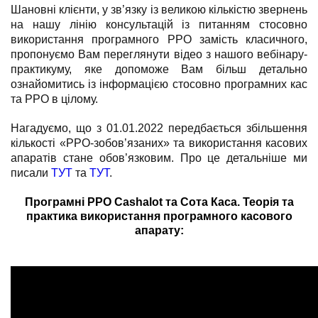
Шановні клієнти, у зв’язку із великою кількістю звернень
на нашу лінію консультацій із питанням стосовно
використання програмного РРО замість класичного,
пропонуємо Вам переглянути відео з нашого вебінару-
практикуму, яке допоможе Вам більш детально
ознайомитись із інформацією стосовно програмних кас
та РРО в цілому.
Нагадуємо, що з 01.01.2022 передбається збільшення
кількості «РРО-зобов’язаних» та використання касових
апаратів стане обов’язковим. Про це детальніше ми
писали
ТУТ
та
ТУТ
.
Програмні РРО Cashalot та Сота Каса. Теорія та
практика використання програмного касового
апарату: