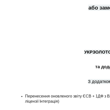
або зам
УКРЗОЛОТО
та до
З додатк
Перенесення оновленого звіту ЄСВ + 1ДФ з BAS
ліцензії Інтеграція)