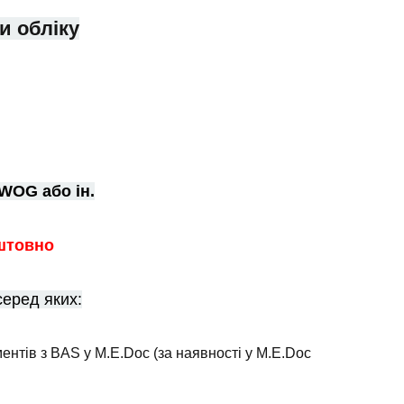
и обліку
WOG або ін.
штовно
серед яких:
нтів з BAS у M.E.Doc (за наявності у M.E.Doc