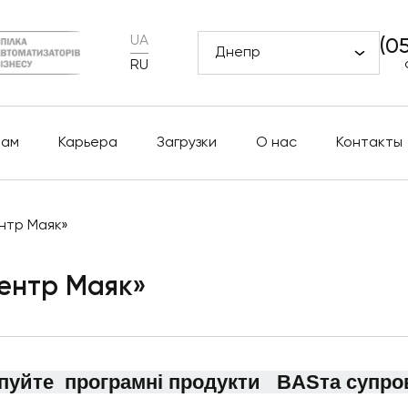
UA
(0
Днепр
RU
рам
Карьера
Загрузки
О нас
Контакты
ентр Маяк»
центр Маяк»
пуйте програмні продукти BAS
та супро