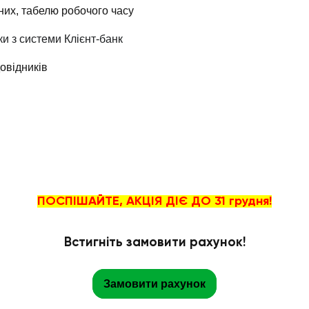
них, табелю робочого часу
ки з
системи
Клієнт
-б
анк
овідників
ПОСПІШАЙТЕ, АКЦІЯ ДІЄ ДО 31 грудня!
Встигніть замовити рахунок!
Замовити рахунок