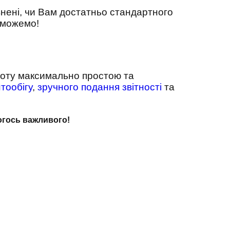
евнені, чи Вам достатньо стандартного
поможемо!
оту максимально простою та
тообігу
,
зручного подання звітності
та
чогось важливого!