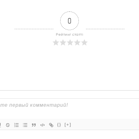
0
Рейтинг статті
{}
[+]