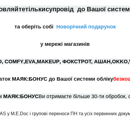
овляйте
тільки
супровід до Вашої систем
та оберіть собі
Новорічний подарунок
у мережі магазинів
, СОMFY
,
EVA
,
MAKEUP
, ФОКСТРОТ, АШАН,
OKKO
,
даток
МАЯК:БОНУС
до Вашої системи обліку
безко
ом
МАЯК:БОНУС
Ви отримаєте
більше 30-ти обробок, 
 у M.E.Doc і групові переноси ПН та усіх первинних докуме