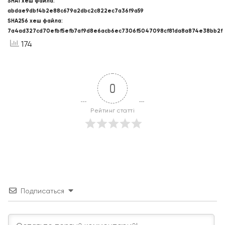
SHA1 хеш файла:
abdae9dbf4b2e88c679a2dbc2c822ec7a36f9a59
SHA256 хеш файла:
7a4ad327cd70efbf5efb7af9d8e6acb6ec7306f5047098cf81da8a874e38bb2f
174
0
Рейтинг статті
Подписаться