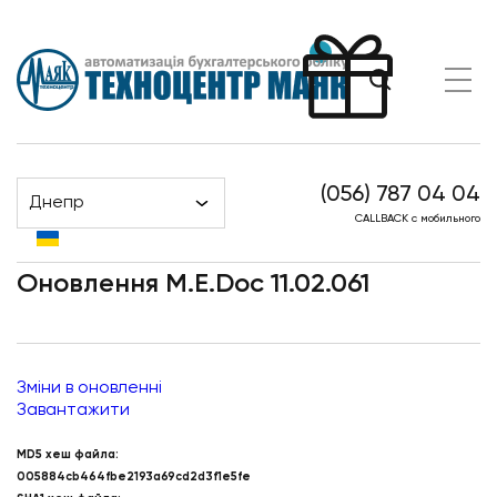
(056) 787 04 04
Днепр
Оновлення M.E.Doc 11.02.061
Головна
Новости
CALLBACK с мобильного
Оновлення M.E.Doc 11.02.061
Зміни в оновленні
Завантажити
MD5 хеш файла:
005884cb464fbe2193a69cd2d3f1e5fe