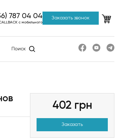
56) 787 04 04
Заказать звонок
CALLBACK с мобильного
Поиск
нов
402
грн
Заказать