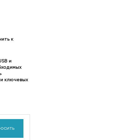
ить к
USB и
бходимых
ь
ми ключевых
осить