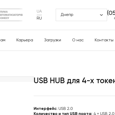
UA
(0
Днепр
RU
рам
Карьера
Загрузки
О нас
Контакты
USB HUB для 4-х токе
Интерфейс
: USB 2.0
Количество и тип USB порта
: 4 × USB 2.0