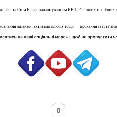
Cashalot та Сота Каса), налаштуванням КЕП або інших технічни
мовлення ліцензій, активації ключів тощо — прохання звертатись
исатись на наші соціальні мережі, щоб не пропустити 
0