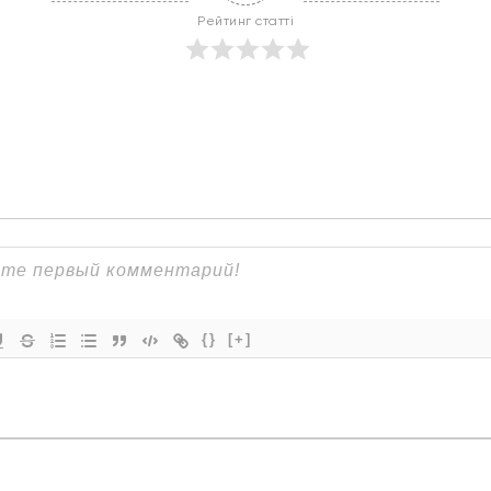
Рейтинг статті
{}
[+]