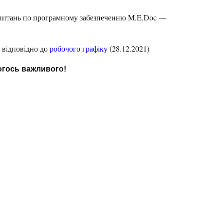
х питань по програмному забезпеченню M.E.Doc —
 відповідно до
робочого графіку
(28.12.2021)
чогось важливого!