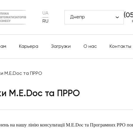
UA
(0
Днепр
RU
рам
Карьера
Загрузки
О нас
Контакты
ки M.E.Doc та ПРРО
ки M.E.Doc та ПРРО
ернень на нашу лінію консультації M.E.Doc та Програмних РРО по