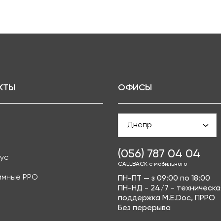
КТЫ
ОФИСЫ
Днепр
(056) 787 04 04
ус
CALLBACK с мобильного
ммные РРО
ПН-ПТ — з 09:00 по 18:00
ПН-НД - 24/7 - техническа
поддержка M.E.Doc, ПРРО
Без перерыва