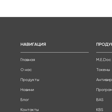
НАВИГАЦИЯ
ПРОДУ
Главная
M.E.Doc
О нас
Токены
Продукты
Антивир
Новини
Програ
Блог
BAS
Контакты
KBS