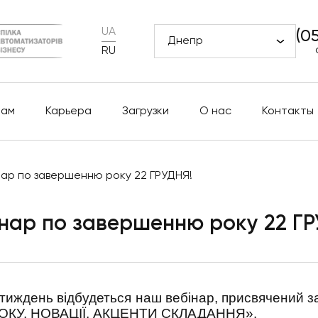
UA
(0
Днепр
RU
рам
Карьера
Загрузки
О нас
Контакты
нар по завершенню року 22 ГРУДНЯ!
інар по завершенню року 22 ГР
 тиждень відбудеться наш вебінар, присвячений 
РОКУ, НОВАЦІЇ, АКЦЕНТИ СКЛАДАННЯ».