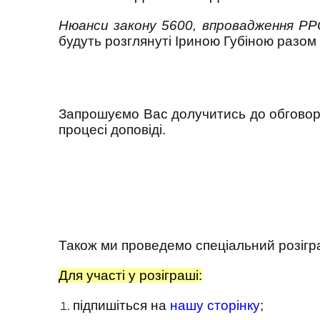
Нюанси закону 5600, впровадження РР
будуть розглянуті Іриною Губіною разом
Запрошуємо Вас долучитись до обговорен
процесі доповіді.
Також ми проведемо спеціальний розігр
Для участі у розіграші:
підпишіться на
нашу сторінку
;