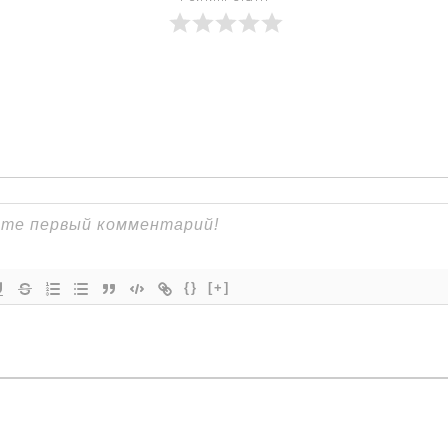
{}
[+]