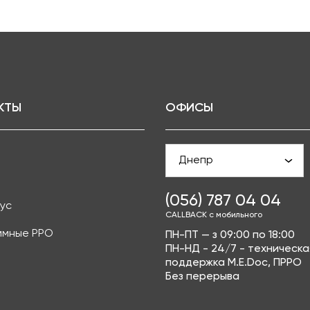
КТЫ
ОФИСЫ
Днепр
(056) 787 04 04
ус
CALLBACK с мобильного
ммные РРО
ПН-ПТ — з 09:00 по 18:00
ПН-НД - 24/7 - техническа
поддержка M.E.Doc, ПРРО
Без перерыва