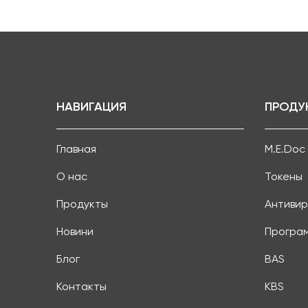
НАВИГАЦИЯ
ПРОДУ
Главная
M.E.Doc
О нас
Токены
Продукты
Антивир
Новини
Програ
Блог
BAS
Контакты
KBS