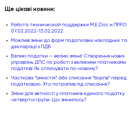
Ще цікаві новини:
Работа технической поддержки M.E.Doc и ПРРО
07.02.2022-13.02.2022
Можливі зміни до форм податкових накладних та
декларації з ПДВ
Великі податки — великі зміни! Створення нових
управлінь ДПС по роботі з великими платниками
податків! Як сплачувати по-новому?
Часткова “амністія” або списання “боргів” перед
податковою. Хто потрапив під списання?
Зміни для звітності у платників єдиного податку
четвертої групи. Що змінилось?