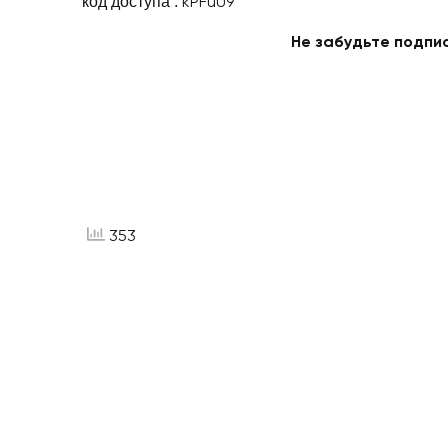
код доступа :
kPFuU9
Не забудьте подпи
353