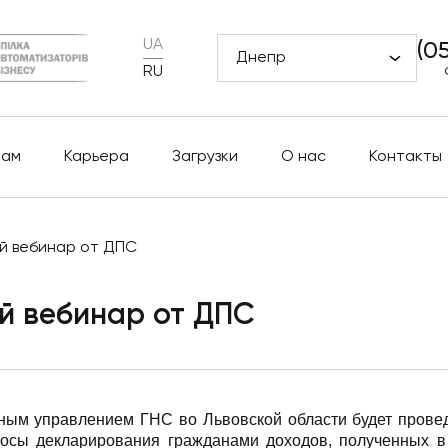
UA
(0
Днепр
RU
рам
Карьера
Загрузки
О нас
Контакты
й вебинар от ДПС
й вебинар от ДПС
ным управлением ГНС во Львовской области будет прове
росы декларирования гражданами доходов, полученных в