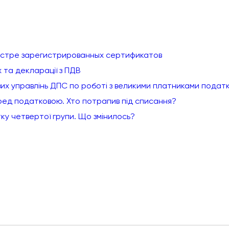
естре зарегистрированных сертификатов
 та декларації з ПДВ
вих управлінь ДПС по роботі з великими платниками подат
еред податковою. Хто потрапив під списання?
тку четвертої групи. Що змінилось?