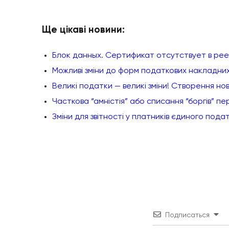
Ще цікаві новини:
Блок данных. Сертификат отсутствует в ре
Можливі зміни до форм податкових накладних
Великі податки — великі зміни! Створення но
Часткова “амністія” або списання “боргів” п
Зміни для звітності у платників єдиного пода
Подписаться