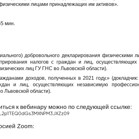
 физическими лицами принадлежащих им активов».
55 мин.
циального) добровольного декларирования физическими л
трирования налогов с граждан и лиц, осуществляющих
зических лиц ГУ ГНС во Львовской области).
ажданами доходов, полученных в 2021 году.» (докладчик
ждан и лиц, осуществляющих независимую профессион
о Львовской области).
ться к вебинару можно по следующей ссылке:
hL2p1TEQ0dGs3MXNPM3JXZz09
рсией Zoom: