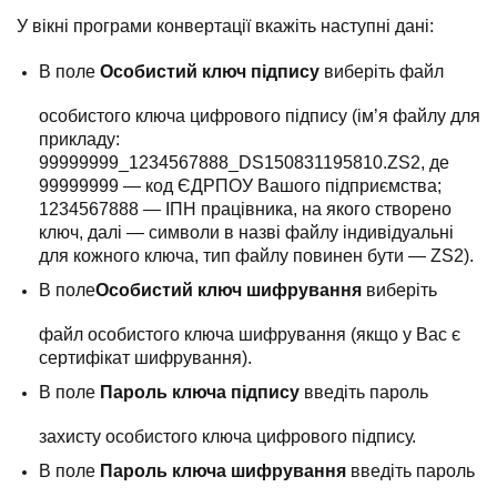
У вікні програми конвертації вкажіть наступні дані:
В поле
Особистий ключ підпису
виберіть файл
особистого ключа цифрового підпису (ім’я файлу для
прикладу:
99999999_1234567888_DS150831195810.ZS2, де
99999999 — код ЄДРПОУ Вашого підприємства;
1234567888 — ІПН працівника, на якого створено
ключ, далі — символи в назві файлу індивідуальні
для кожного ключа, тип файлу повинен бути — ZS2).
В поле
Особистий ключ шифрування
виберіть
файл особистого ключа шифрування (якщо у Вас є
сертифікат шифрування).
В поле
Пароль ключа підпису
введіть пароль
захисту особистого ключа цифрового підпису.
В поле
Пароль ключа шифрування
введіть пароль