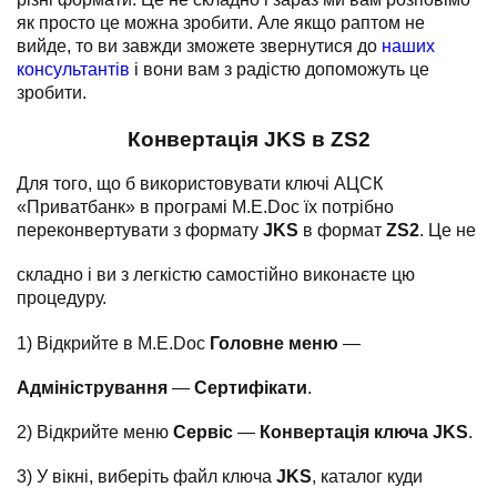
як просто це можна зробити. Але якщо раптом не
вийде, то ви завжди зможете звернутися до
наших
консультантів
і вони вам з радістю допоможуть це
зробити.
Конвертація JKS в ZS2
Для того, що б використовувати ключі АЦСК
«Приватбанк» в програмі M.E.Doc їх потрібно
переконвертувати з формату
JKS
в формат
ZS2
. Це не
складно і ви з легкістю самостійно виконаєте цю
процедуру.
1) Відкрийте в M.E.Doc
Головне меню
—
Адміністрування
—
Сертифікати
.
2) Відкрийте меню
Сервіс
—
Конвертація ключа JKS
.
3) У вікні, виберіть файл ключа
JKS
, каталог куди