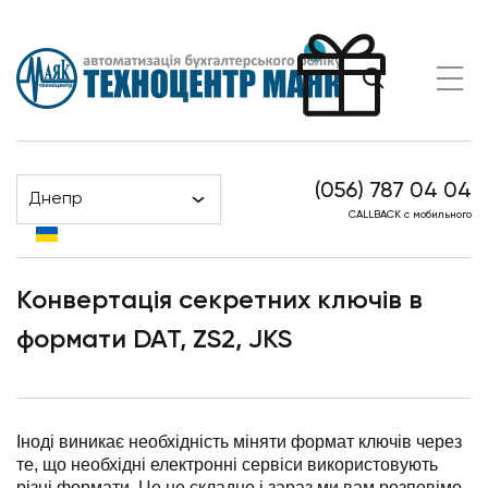
(056) 787 04 04
Днепр
Головна
Блог
CALLBACK с мобильного
Конвертація секретних ключів в формати DAT, ZS2, JKS
Конвертація секретних ключів в
формати DAT, ZS2, JKS
Іноді виникає необхідність міняти формат ключів через
те, що необхідні електронні сервіси використовують
різні формати. Це не складно і зараз ми вам розповімо