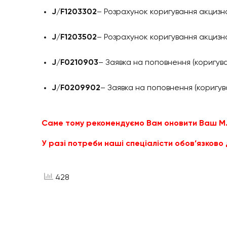
J/F1203302
– Розрахунок коригування акцизн
J/F1203502
– Розрахунок коригування акцизн
J/F0210903
– Заявка на поповнення (коригув
J/F0209902
– Заявка на поповнення (коригув
Саме тому рекомендуємо Вам оновити Ваш M.
У разі потреби наші спеціалісти обов’язково
428