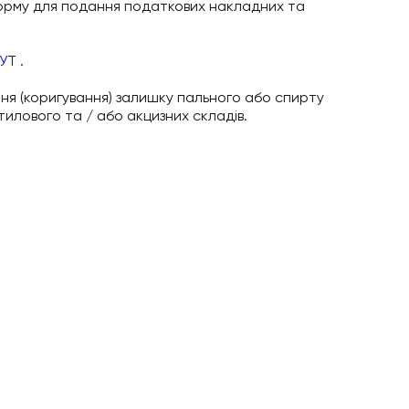
о форму для подання податкових накладних та
УТ
.
ня (коригування) залишку пального або спирту
илового та / або акцизних складів.