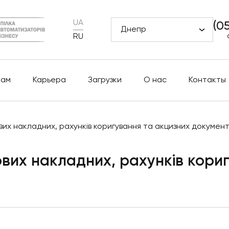
UA
(0
Днепр
RU
рам
Карьера
Загрузки
О нас
Контакты
х накладних, рахунків коригування та акцизних документ
вих накладних, рахунків кориг