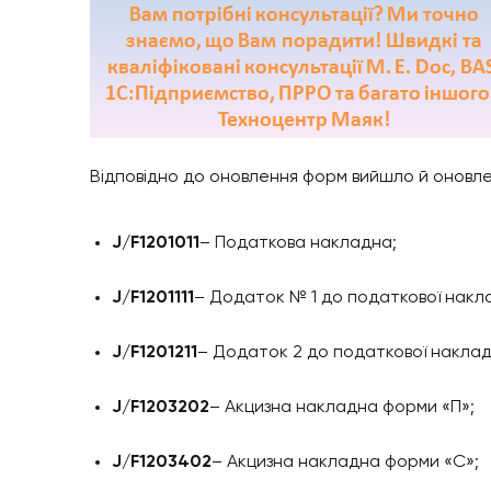
Відповідно до оновлення форм вийшло й оновл
J/F1201011
– Податкова накладна;
J/F1201111
– Додаток № 1 до податкової накла
J/F1201211
– Додаток 2 до податкової накладно
J/F1203202
– Акцизна накладна форми «П»;
J/F1203402
– Акцизна накладна форми «C»;