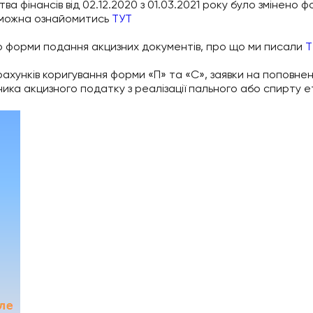
ства фінансів від 02.12.2020 з 01.03.2021 року було змінен
и можна ознайомитись
ТУТ
о форми подання акцизних документів, про що ми писали
Т
хунків коригування форми «П» та «С», заявки на поповнен
ика акцизного податку з реалізації пального або спирту ет