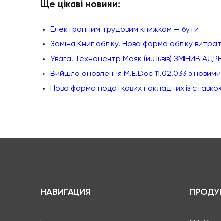
Ще цікаві новини:
Електронним трудовим книжкам — бути
Заміна Книг обліку. Нова форма обліку витрат
Увага! Техноцентр Маяк (м.Львів) ЗМІНИВ АДР
Вийшло оновлення M.E.Doc 11.02.033 з новим
Нова форма податкових накладних із ставко
НАВИГАЦИЯ
ПРОДУ