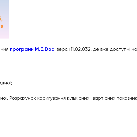
ення
програм
и
М.Е.Doc
версії 11.02.032, де вже доступні 
дної;
ї. Розрахунок коригування кількісних і вартісних показник