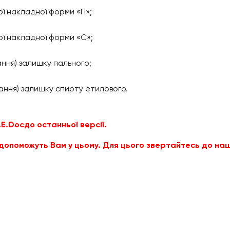
ої накладної форми «П»;
ої накладної форми «C»;
ання) залишку пального;
ання) залишку спирту етилового.
E.
Doc
до останньої версії.
 допоможуть Вам у цьому. Для цього звертайтесь до наши