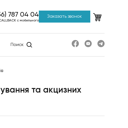
56) 787 04 04
Заказать звонок
CALLBACK с мобильного
Поиск
ів
ування та акцизних