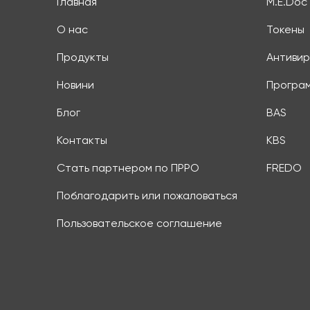
Главная
M.E.Doc
О нас
Токены
Продукты
Антивир
Новини
Програ
Блог
BAS
Контакты
KBS
Стать партнером по ПРРО
FREDO
Поблагодарить или пожаловаться
Пользовательское соглашение