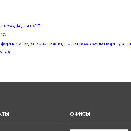
 і доходів для ФОП.
ЕСУ!
и формами податкової накладної та розрахунка коригуванн
ю 14%
КТЫ
ОФИСЫ