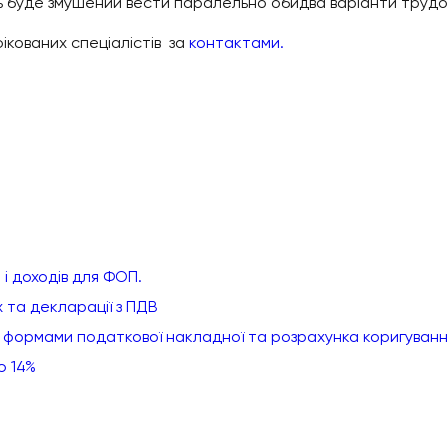
 буде змушений вести паралельно обидва варіанти трудов
ікованих спеціалістів за
контактами.
 і доходів для ФОП.
 та декларації з ПДВ
и формами податкової накладної та розрахунка коригуванн
ю 14%