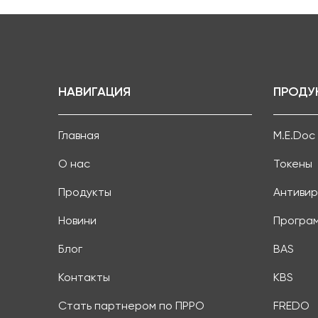
НАВИГАЦИЯ
ПРОДУ
Главная
M.E.Doc
О нас
Токены
Продукты
Антивир
Новини
Програ
Блог
BAS
Контакты
KBS
Стать партнером по ПРРО
FREDO