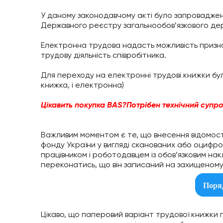
У даному законодавчому акті було запроваджено
Державного реєстру загальнообов’язкового де
Електронна трудова надасть можливість признач
трудову діяльність співробітника.
Для переходу на електронні трудові книжки бу
книжка, і електронна)
Цікавить
покупка
BAS
?
Потрібен
технічний
супро
Важливим моментом є те, що внесення відомос
фонду України у вигляді сканованих або оцифро
працівником і роботодавцем із обов’язковим на
переконатись, що він записаний на захищеному н
Поря
Цікаво, що паперовий варіант трудової книжки 