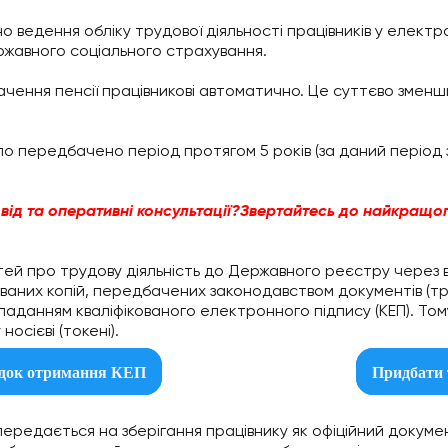
 ведення обліку трудової діяльності працівників у електро
ржавного соціального страхування.
ення пенсії працівникові автоматично. Це суттєво зменши
ло передбачено період протягом 5 років (за даний період
від
та
оперативні
консультації
?
Звертайтесь
до
найкращо
тей про трудову діяльність до Державного реєстру через
ваних копій, передбачених законодавством документів (тр
кладанням кваліфікованого електронного підпису (КЕП). Т
осієві (токені).
док отримання КЕП
Придбати 
передається на зберігання працівнику як офіційний докум