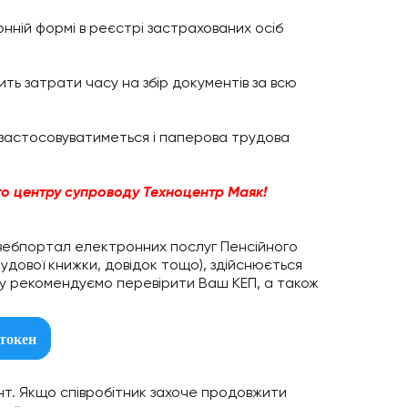
нній формі в реєстрі застрахованих осіб
ть затрати часу на збір документів за всю
 застосовуватиметься і паперова трудова
го
центру
супроводу
Техноцентр
Маяк
!
 вебпортал електронних послуг Пенсійного
удової книжки, довідок тощо), здійснюється
ому рекомендуємо перевірити Ваш КЕП, а також
токен
ент. Якщо співробітник захоче продовжити