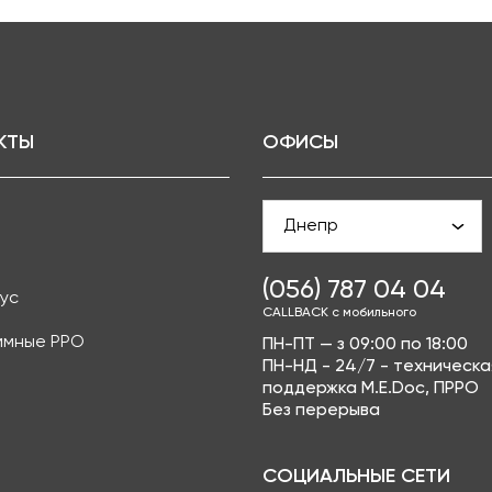
КТЫ
ОФИСЫ
Днепр
(056) 787 04 04
ус
CALLBACK с мобильного
ммные РРО
ПН-ПТ — з 09:00 по 18:00
ПН-НД - 24/7 - техническа
поддержка M.E.Doc, ПРРО
Без перерыва
СОЦИАЛЬНЫЕ СЕТИ