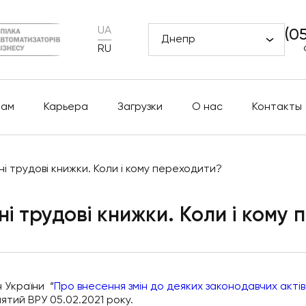
UA
(0
Днепр
RU
рам
Карьера
Загрузки
О нас
Контакты
 трудові книжки. Коли і кому переходити?
і трудові книжки. Коли і кому 
 України “
Про внесення змін до деяких законодавчих актів
нятий ВРУ 05.02.2021 року.