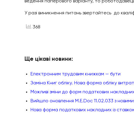
ведення паперового варіанту, то роботодавець
У разі виникнення питань звертайтесь до кваліф
368
Ще цікаві новини:
Електронним трудовим книжкам — бути
Заміна Книг обліку. Нова форма обліку витрат
Можливі зміни до форм податкових накладних
Вийшло оновлення M.E.Doc 11.02.033 з новим
Нова форма податкових накладних із ставко