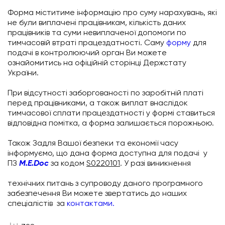
Форма міститиме інформацію про суму нарахувань, які
не були виплачені працівникам, кількість даних
працівників та суми невиплаченої допомоги по
тимчасовій втраті працездатності. Саму
форму
для
подачі в контролюючий орган Ви можете
ознайомитись на офіційній сторінці Держстату
України.
При відсутності заборгованості по заробітній платі
перед працівниками, а також виплат внаслідок
тимчасової сплати працездатності у формі ставиться
відповідна помітка, а форма залишається порожньою.
Також Задля Вашої безпеки та економії часу
інформуємо, що дана форма доступна для подачі у
ПЗ
M.E.Doc
за кодом
S
0220101
. У разі виникнення
технічних питань з супроводу даного програмного
забезпечення Ви можете звертатись до наших
спеціалістів за
контактами.