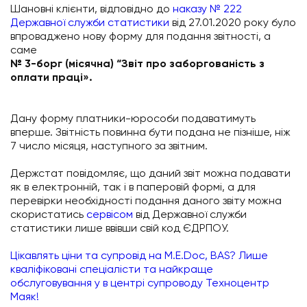
Шановні клієнти, відповідно до
наказу № 222
Державної служби статистики
від 27.01.2020 року було
впроваджено нову форму для подання звітності, а
саме
№ 3-борг (місячна) “Звіт про заборгованість з
оплати праці».
Дану форму платники-юрособи подаватимуть
вперше. Звітність повинна бути подана не пізніше, ніж
7 число місяця, наступного за звітним.
Держстат повідомляє, що даний звіт можна подавати
як в електронній, так і в паперовій формі, а для
перевірки необхідності подання даного звіту можна
скористатись
сервісом
від Державної служби
статистики лише ввівши свій код ЄДРПОУ.
Цікавлять ціни та супровід на M.E.Doc, BAS? Лише
кваліфіковані спеціалісти та найкраще
обслуговування у в центрi супроводу Техноцентр
Маяк!