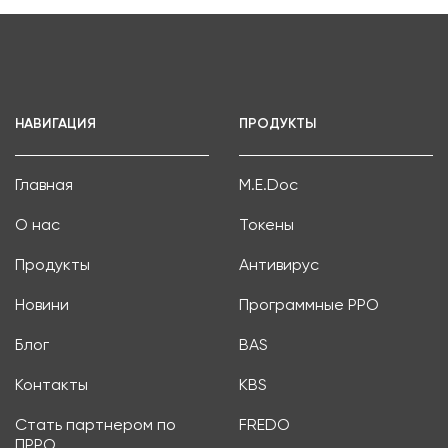
НАВИГАЦИЯ
ПРОДУКТЫ
Главная
M.E.Doc
О нас
Токены
Продукты
Антивирус
Новини
Программные РРО
Блог
BAS
Контакты
KBS
Стать партнером по
FREDO
ПРРО