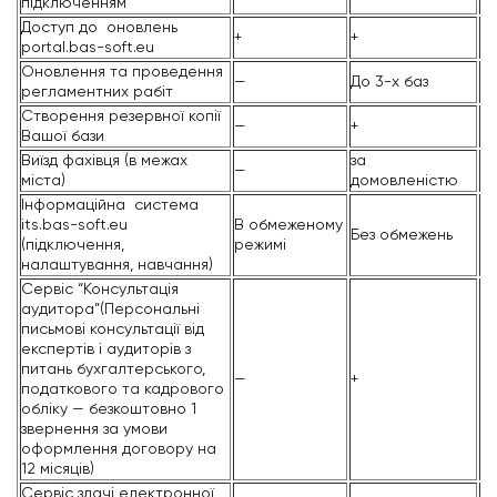
підключенням
Доступ до оновлень
+
+
+
portal.bas-soft.eu
Оновлення та проведення
—
До 3-х баз
До
регламентних рабіт
Створення резервної копії
—
+
+
Вашої бази
Виїзд фахівця (в межах
за
за
—
міста)
домовленістю
д
Інформаційна система
its.bas-soft.eu
В обмеженому
Без обмежень
Б
(підключення,
режимі
налаштування, навчання)
Сервіс “Консультація
аудитора”(Персональні
письмові консультації від
експертів і аудиторів з
питань бухгалтерського,
—
+
+
податкового та кадрового
обліку — безкоштовно 1
звернення за умови
оформлення договору на
12 місяців)
Сервіс здачі електронної