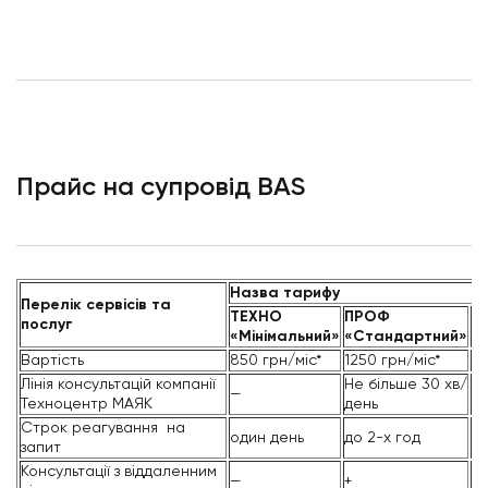
Прайс на супровід BAS
Назва тарифу
Перелік сервісів та
ТЕХНО
ПРОФ
П
послуг
«Мінімальний»
«Стандартний»
«
Вартість
850 грн/міс*
1250 грн/міс*
14
Лінія консультацій компанії
Не більше 30 хв/
Не
—
Техноцентр МАЯК
день
хв
Строк реагування на
один день
до 2-х год
до
запит
Консультації з віддаленним
—
+
+