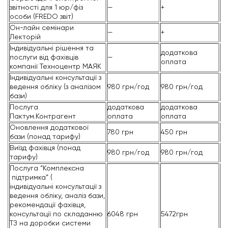
звітності для 1 юр/фіз
—
+
+
особи (FREDO звіт)
Он-лайн семінари
—
+
+
Лекторій
Індивідуальні рішення та
додаткова
од
послуги від фахівців
—
оплата
Е
компанії Техноцентр МАЯК
Індивідуальні консультації з
ведення обліку (з аналізом
980 грн/год
980 грн/год
98
бази)
Послуга
додаткова
додаткова
д
Пактум.Контрагент
оплата
оплата
о
Оновлення додаткової
780 грн
450 грн
45
бази (понад тарифу)
Виїзд фахівця (понад
980 грн/год
980 грн/год
98
тарифу)
Послуга “Комплексна
підтримка” (
індивідуальні консультації з
ведення обліку, аналіз бази,
рекомендації фахівця,
консультації по складанню
6048 грн
5472грн
40
ТЗ на доробки системи