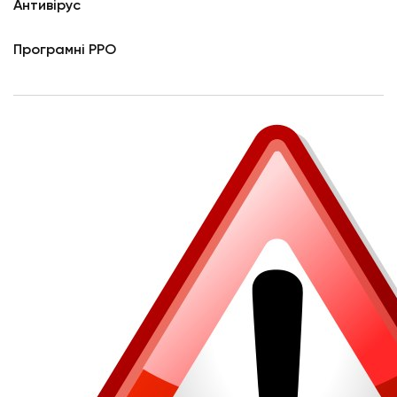
Антивірус
Програмні РРО