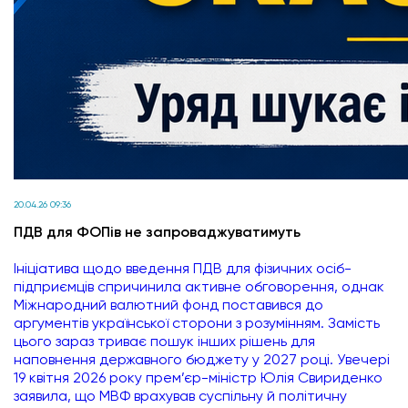
20.04.26 09:36
ПДВ для ФОПів не запроваджуватимуть
Ініціатива щодо введення ПДВ для фізичних осіб-
підприємців спричинила активне обговорення, однак
Міжнародний валютний фонд поставився до
аргументів української сторони з розумінням. Замість
цього зараз триває пошук інших рішень для
наповнення державного бюджету у 2027 році. Увечері
19 квітня 2026 року прем’єр-міністр Юлія Свириденко
заявила, що МВФ врахував суспільну й політичну