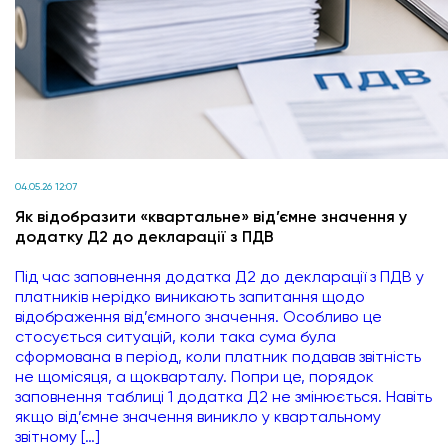
04.05.26 12:07
Як відобразити «квартальне» від’ємне значення у
додатку Д2 до декларації з ПДВ
Під час заповнення додатка Д2 до декларації з ПДВ у
платників нерідко виникають запитання щодо
відображення від’ємного значення. Особливо це
стосується ситуацій, коли така сума була
сформована в період, коли платник подавав звітність
не щомісяця, а щокварталу. Попри це, порядок
заповнення таблиці 1 додатка Д2 не змінюється. Навіть
якщо від’ємне значення виникло у квартальному
звітному […]