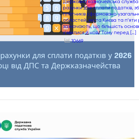
Державна казначейська служба У
рахунки для сплати податків, зб
платників сформовано узагальнен
областей, міста Києва та п’яти 
зазначають, що більшість основ
з’явилися й нові. Тому перед […]
10669