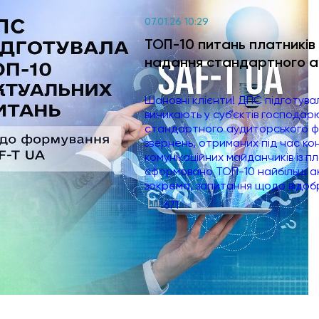
07.01.26 10:29
ТОП-10 питань платників
надання стандартного ау
Шановні клієнти! ДПС підготува
виникають у суб’єктів господар
стандартного аудиторського фа
звернень, отриманих під час ко
комунікаційних майданчиків із 
сформовано ТОП-10 найбільш акт
зокрема, запитання щодо відобр
671