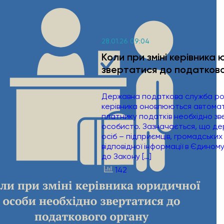
28.01.26 09:04
Коли при зміні керівника
звертатися до податков
Державна податкова служба роз’
керівника оновлюються автомати
платнику податків необхідно з
особисто. Зазначається, що де
осіб – підприємців, громадських
відповідної інформації в Єдино
до Закону […]
142