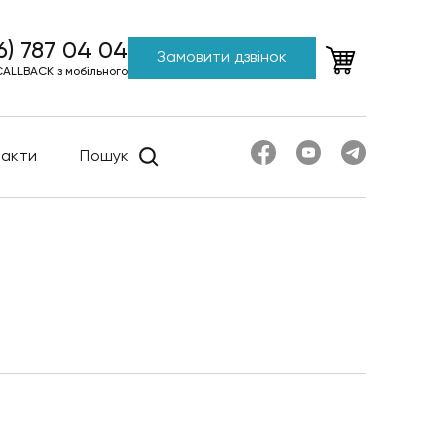
6) 787 04 04
Замовити дзвінок
CALLBACK з мобільного
такти
Пошук