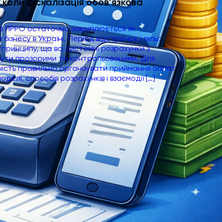
 коли фіскалізація обов’язкова
та ПРРО остаточно закріплюється як
ізнесу в Україні. Період відстрочок і пільг
 принципу, що всі системні розрахунки з
бути прозорими та контрольованими. Для
ність правильно організувати приймання оплат
делі, способів розрахунків і взаємодії […]