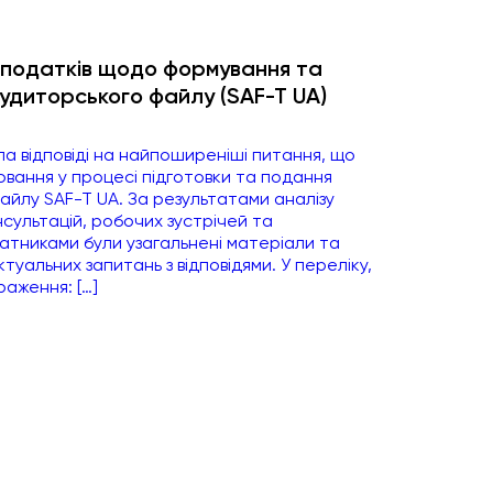
 податків щодо формування та
диторського файлу (SAF-T UA)
ла відповіді на найпоширеніші питання, що
ювання у процесі підготовки та подання
йлу SAF-T UA. За результатами аналізу
нсультацій, робочих зустрічей та
платниками були узагальнені матеріали та
уальних запитань з відповідями. У переліку,
аження: […]