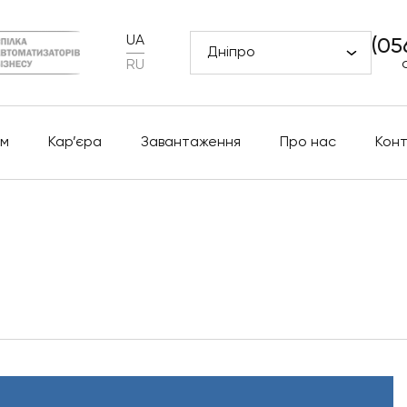
UA
(05
Дніпро
RU
м
Кар’єра
Завантаження
Про нас
Кон