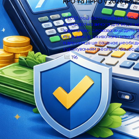
РРО та ПРРО у 2026 році:
У 2026 році застосування РРО 
стандартна вимога для ведення б
завершено: держава виходить із
кінцевими споживачами мають 
підприємців це означає необхід
з урахуванням реальної бізнес-мо
196