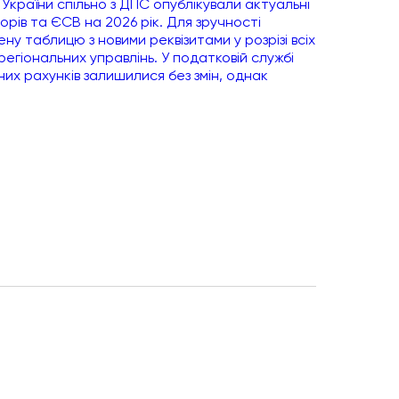
країни спільно з ДПС опублікували актуальні
орів та ЄСВ на 2026 рік. Для зручності
у таблицю з новими реквізитами у розрізі всіх
регіональних управлінь. У податковій службі
них рахунків залишилися без змін, однак