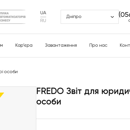
UA
(05
Дніпро
RU
м
Кар’єра
Завантаження
Про нас
Кон
ої особи
FREDO Звіт для юриди
особи