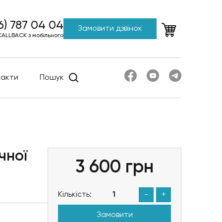
6) 787 04 04
Замовити дзвінок
CALLBACK з мобільного
такти
Пошук
чної
3 600
грн
Кількість:
-
+
Замовити