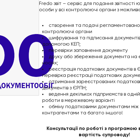
Fredo звіт – сервіс для подання звітності
особи у всі контролюючі органи з можливі
створення та подачі регламентованої 
контролюючі органи
шифрування та підписання документів
допомогою КЕП;
перевірки заповнення документу
друку або збереження документа на
носіях;
реєстрація податкових документів в 
перевірка реєстрації податкових докуме
отримання зареєстрованих податков
документів з ЄРПН;
ведення декількох підприємств в одній
роботи в мережевому варіанті
обміну податковими документами між
контрагентами та багато іншого!
Консультації по роботі з програмою 
вартість супроводу!