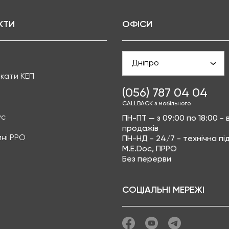
КТИ
ОФІСИ
Дніпро
кати КЕП
(056) 787 04 04
CALLBACK з мобільного
ус
ПН-ПТ — з 09:00 по 18:00 - в
продажів
ні РРО
ПН-НД - 24/7 - технічна п
M.E.Doc, ПРРО
Без перерви
СОЦІАЛЬНІ МЕРЕЖІ