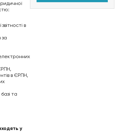
 юридичної
стю:
звітності в
 за
 електронних
ЄРПН,
нтів в ЄРПН,
их
 базі та
входять у