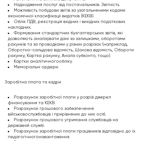
Надходження послуг від постачальників. Звітність
Можливість побудови звітів за узагальненими кодами
економічної класифікації видатків (КЕКВ).
Облік ПДВ, реєстрація вхідних і вихідних податкових
накладних.
Формування стандартних бухгалтерських звітів, які
дозволяють аналізувати дані за залишками, оборотами
рахунків та за проводками у різних розрізах (наприклад,
Оборотно-сальдова відомість, Шахова відомість, Обороти
рахунку, Картка рахунку, Аналіз субконто, тощо).
Картки аналітичногообліку.
Меморіальні ордери.
Заробітна плата та кадри
Розрахунок заробітної плати у розрізі джерел
фінансування та КЕКВ.
Розрахунок грошового забезпечення
військовослужбовців і прирівняних до них осіб.
Розрахунок грошового утримання службовців на
державній службі.
Розрахунок заробітної плати працівників відповідно до їх
педагогічногонавантаження.