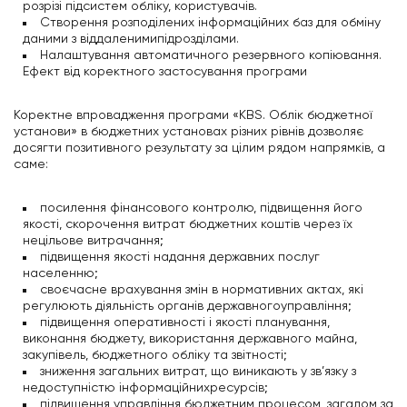
розрізі підсистем обліку, користувачів.
Створення розподілених інформаційних баз для обміну
даними з віддаленимипідрозділами.
Налаштування автоматичного резервного копіювання.
Ефект від коректного застосування програми
Коректне впровадження програми «KBS. Облік бюджетної
установи» в бюджетних установах різних рівнів дозволяє
досягти позитивного результату за цілим рядом напрямків, а
саме:
посилення фінансового контролю, підвищення його
якості, скорочення витрат бюджетних коштів через їх
нецільове витрачання;
підвищення якості надання державних послуг
населенню;
своєчасне врахування змін в нормативних актах, які
регулюють діяльність органів державногоуправління;
підвищення оперативності і якості планування,
виконання бюджету, використання державного майна,
закупівель, бюджетного обліку та звітності;
зниження загальних витрат, що виникають у зв’язку з
недоступністю інформаційнихресурсів;
підвищення управління бюджетним процесом, загалом за