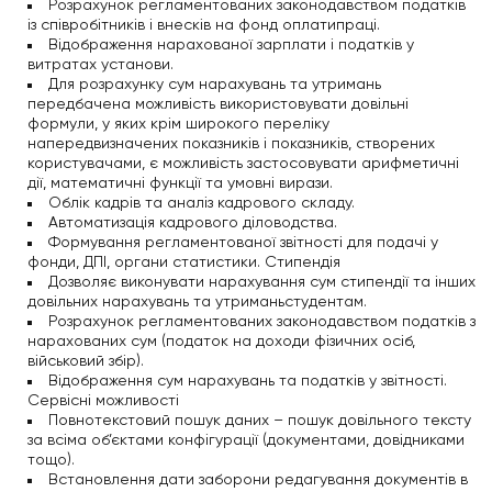
Розрахунок регламентованих законодавством податків
із співробітників і внесків на фонд оплатипраці.
Відображення нарахованої зарплати і податків у
витратах установи.
Для розрахунку сум нарахувань та утримань
передбачена можливість використовувати довільні
формули, у яких крім широкого переліку
напередвизначених показників і показників, створених
користувачами, є можливість застосовувати арифметичні
дії, математичні функції та умовні вирази.
Облік кадрів та аналіз кадрового складу.
Автоматизація кадрового діловодства.
Формування регламентованої звітності для подачі у
фонди, ДПІ, органи статистики. Стипендія
Дозволяє виконувати нарахування сум стипендії та інших
довільних нарахувань та утриманьстудентам.
Розрахунок регламентованих законодавством податків з
нарахованих сум (податок на доходи фізичних осіб,
військовий збір).
Відображення сум нарахувань та податків у звітності.
Сервісні можливості
Повнотекстовий пошук даних – пошук довільного тексту
за всіма об’єктами конфігурації (документами, довідниками
тощо).
Встановлення дати заборони редагування документів в