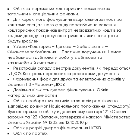
Облік затверджених кошторисних показників за
загальним й спеціальним фондами.
Для коректного формування квартальної звітності за
коштами спеціального фонду передбачено ведення
кошторисних показників витрат небюджетних коштів за
кодами доходу, за рахунок отримання яких ці витрати
будуть зроблені.
Ув’язка «Кошторис – Договір — Зобов’язання —
Фінансове зобов’язання — Платіжне доручення». Немає
необхідності дублювати роботу в обліковій та
казначейській системах.
Реєстрація складу реєстрів документів, які передаються
в ДКСУ. Контроль переданих за реєстрами документів.
Формування форм для друку та електронних файлів у
форматі ПЗ «Мережа» ДКСУ.
Довільна кількість джерел фінансування. Облік
матеріальних цінностей
Облік необоротних активів та запасів реалізовано
відповідно до вимог Національного поло¬ження (стандарту)
бухгалтерського обліку в державному секторі 121 «Основні
засоби» та 123 «Запаси», затверджені наказом Міністерства
фінансів України № 1202 від 12.102010 р.
Облік у розрізі джерел фінансування і КЕКВ.
Облік по партіях.