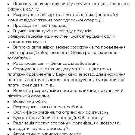
Налаштування методу обліку собівартості для кожного з
рахунків обліку.
Розрахунок собівартості матеріальних цінностей у
момент відображення господарської операції.
Проведення інвентаризації.
Гнучке налаштування складу рахунків
облікуматеріальнихцінностей. Бухгалтерський облік
взаєморозрахунків
Виписка актів звірки взаєморозрахунків та проведення
інвентаризаціїзаборгованості. Облік грошових коштів і
зобов’язань
Реєстрація взяття фінансових зобов’язань.
Формування платіжних документів — підготовка
платіжних документів у Держказначейство, для виконання
платежів постачальникам, перерахування сум заробітної
плати, сум підзвіт і т. д..
Ведення розрахунків з постачальниками, покупцями й
підзвітними особами.
Валютний облік.
Розрахунки з підзвітними особами.
Облік фінансування, та отриманих асигнувань.
Бухгалтерській облік операцій. Облік послуг
Реалізація послуг стороннім організаціям (дозволяє
проводити групові реалізації).
Автоматична виписка документів.