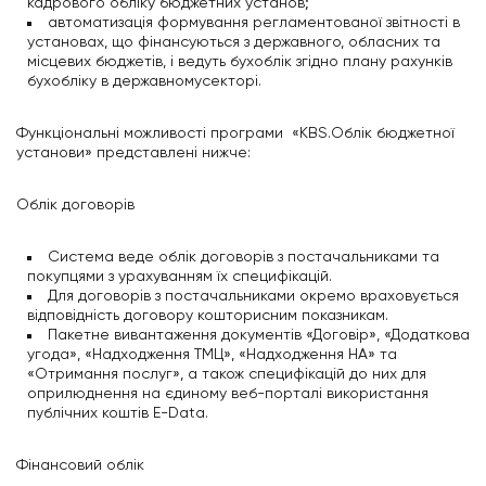
кадрового обліку бюджетних установ;
автоматизація формування регламентованої звітності в
установах, що фінансуються з державного, обласних та
місцевих бюджетів, і ведуть бухоблік згідно плану рахунків
бухобліку в державномусекторі.
Функціональні можливості програми «KBS.Облік бюджетної
установи» представлені нижче:
Облік договорів
Система веде облік договорів з постачальниками та
покупцями з урахуванням їх специфікацій.
Для договорів з постачальниками окремо враховується
відповідність договору кошторисним показникам.
Пакетне вивантаження документів «Договір», «Додаткова
угода», «Надходження ТМЦ», «Надходження НА» та
«Отримання послуг», а також специфікацій до них для
оприлюднення на єдиному веб-порталі використання
публічних коштів E-Data.
Фінансовий облік