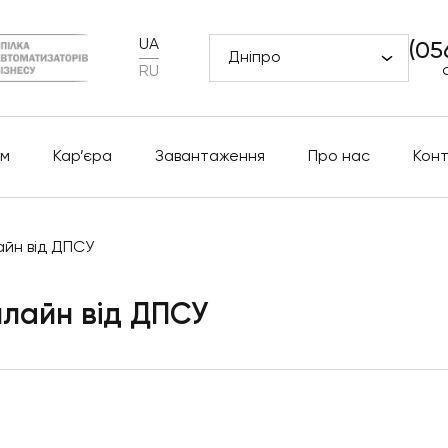
UA
(05
Дніпро
RU
м
Кар’єра
Завантаження
Про нас
Кон
айн від ДПСУ
нлайн від ДПСУ