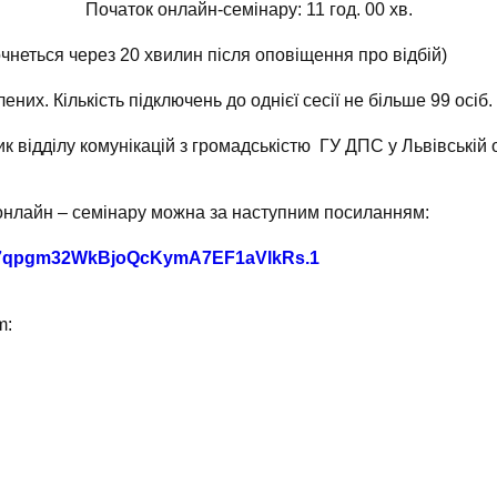
Початок онлайн-семінару: 11 год. 00 хв.
очнеться через 20 хвилин після оповіщення про відбій)
них. Кількість підключень до однієї сесії не більше 99 осіб.
к відділу комунікацій з громадськістю ГУ ДПС у Львівській о
онлайн – семінару можна за наступним посиланням:
=ji7qpgm32WkBjoQcKymA7EF1aVlkRs.1
m: