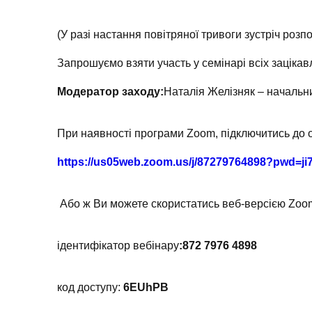
(У разі настання повітряної тривоги зустріч розп
Запрошуємо взяти участь у семінарі всіх зацікавле
Модератор заходу:
Наталія Желізняк – начальни
При наявності програми Zoom, підключитись до 
https://us05web.zoom.us/j/87279764898?pwd
Або ж Ви можете скористатись веб-версією Zoo
ідентифікатор вебінару
:
872 7976 4898
код доступу:
6EUhPB