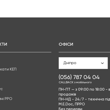
КТИ
ОФІСИ
Дніпро
кати КЕП
(056) 787 04 04
CALLBACK з мобільного
ус
ПН-ПТ — з 09:00 по 18:00 - в
продажів
ні РРО
ПН-НД - 24/7 - технічна п
M.E.Doc, ПРРО
Без перерви