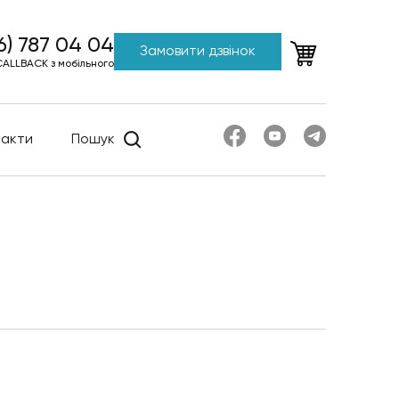
6) 787 04 04
Замовити дзвінок
CALLBACK з мобільного
такти
Пошук