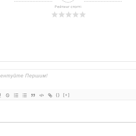
Рейтинг статті
{}
[+]