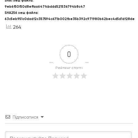
SHA1 хеш файла:
9eb6f50f50d8effaa647fcbddd521536794b8c47
SHA256 хеш файла:
63c5eb951c0dadf2c357594c671b002fbe35b392c971980b62bec4d5d1df28de
264
0
Рейтинг статті
Підписатися