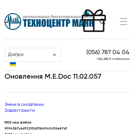
(056) 787 04 04
Дніпро
Оновлення M.E.Doc 11.02.057
Головна
Новини
CALLBACK з мобільного
Оновлення M.E.Doc 11.02.057
Зміни в оновленні
Завантажити
MD5 хеш файла:
90f42b7c6d922f0d01b604fc216eb7df