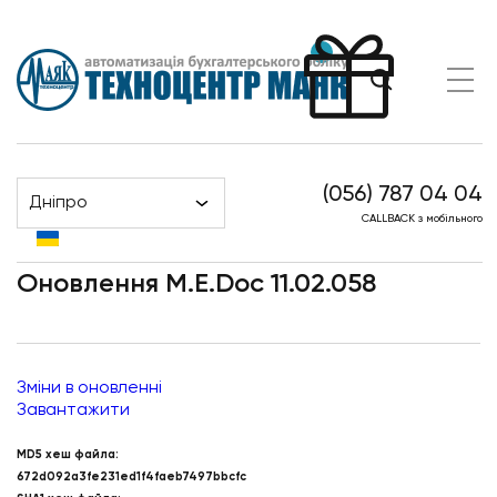
(056) 787 04 04
Дніпро
Оновлення M.E.Doc 11.02.058
Головна
Новини
CALLBACK з мобільного
Оновлення M.E.Doc 11.02.058
Зміни в оновленні
Завантажити
MD5 хеш файла:
672d092a3fe231ed1f4faeb7497bbcfc