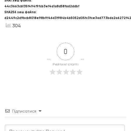
SHA1 хеш файла:
44c3663cb135f494f9fcb3ef4a1a8d58fad2ddbf
SHA256 хеш файла:
d2449c2d9bcb8018e98b9f46d3f984b4b5052d05fc3fce3ad773bda2a6272f4
304
0
Рейтинг статті
Підписатися