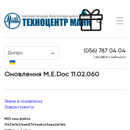
(056) 787 04 04
Дніпро
Оновлення M.E.Doc 11.02.060
Головна
Новини
CALLBACK з мобільного
Оновлення M.E.Doc 11.02.060
Зміни в оновленні
Завантажити
MD5 хеш файла:
f362fe1b2feeb8749eabca3aea2e1f6b