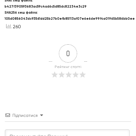
SHA1 хеш файла:
b427f390593683ac59c4ad6c5d85dc82234e3c29
SHA256 хеш файла:
105d0856043dc93561dd25b27b0efb85113af07e6e6de99f4a01965b586bb0ee
260
0
Рейтинг статті
Підписатися