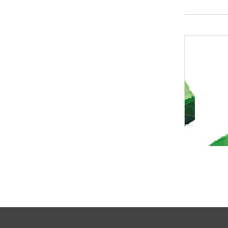
Захищений носій токен
«SecureToken-338М»
1225 грн
Замовити