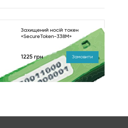
Захищений носій токен
«SecureToken-338М»
1225 грн
Замовити