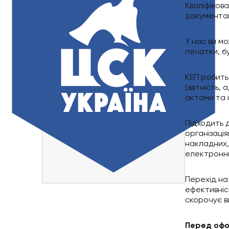
Кваліфіков
документам
У нас ви м
печатки, б
КЕП робить
(звітність,
актами та 
Підходить
організаці
накладних,
електронн
Перехід на
ефективніст
скорочує в
Перед офо