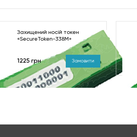
Захищений носій токен
«SecureToken-338М»
1225 грн
Замовити