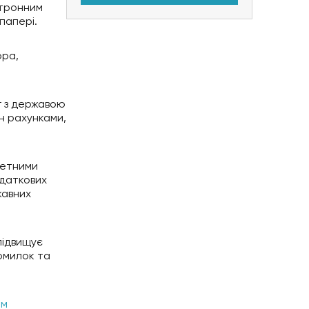
ктронним
папері.
ора,
г з державою
ін рахунками,
жетними
одаткових
жавних
підвищує
помилок та
ом