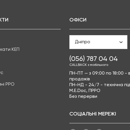
КТИ
ОФІСИ
Дніпро
кати КЕП
(056) 787 04 04
CALLBACK з мобільного
ус
ПН-ПТ — з 09:00 по 18:00 - в
продажів
ні РРО
ПН-НД - 24/7 - технічна п
M.E.Doc, ПРРО
Без перерви
СОЦІАЛЬНІ МЕРЕЖІ