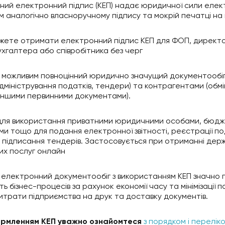
аний електронний підпис (КЕП) надає юридичної сили еле
 аналогічно власноручному підпису та мокрій печатці на 
ожете отримати електронний підпис КЕП для ФОП, директ
ухгалтера або співробітника без черг
 можливим повноцінний юридично значущий документообі
 адміністрування податків, тендери) та контрагентами (обм
іншими первинними документами).
 для використання приватними юридичними особами, бюд
ями тощо для подання електронної звітності, реєстрації п
 підписання тендерів. Застосовується при отриманні дер
их послуг онлайн
 електронний документообіг з використанням КЕП значно 
ь бізнес-процесів за рахунок економії часу та мінімізації 
итрати підприємства на друк та доставку документів.
рмленням КЕП уважно ознайомтеся
з порядком і перелік