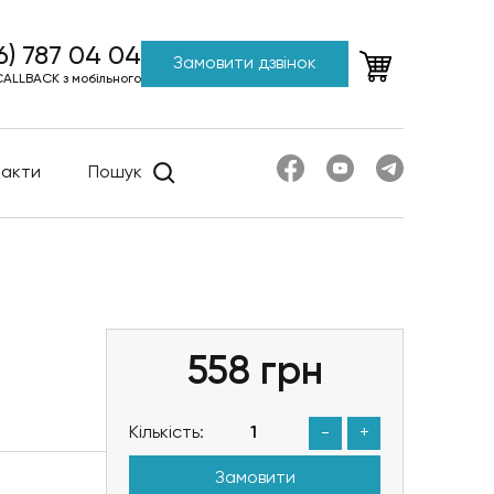
6) 787 04 04
Замовити дзвінок
CALLBACK з мобільного
такти
Пошук
558
грн
Кількість:
-
+
Замовити