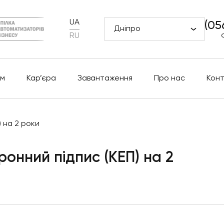
UA
(05
Дніпро
RU
м
Кар’єра
Завантаження
Про нас
Кон
 на 2 роки
ронний підпис (КЕП) на 2