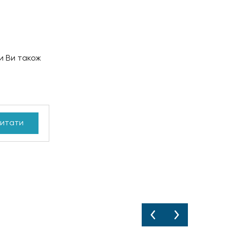
и Ви також
итати