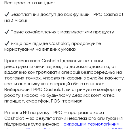
Все просто та вигідно:
Безоплатний доступ до всіх функцій ПРРО Cashalot
на 3 місяці
Повне ознайомлення з можливостями продукту
Якщо вам підійде Cashalot, продовжуйте
користування на вигідних умовах
Програмна каса Cashalot дозволяє не тільки
реєструвати чеки відповідно до законодавства, а і
віддалено контролювати операції безпосередньо на
торгових точках, управляти касами з онлайн-кабінету,
вести аналітику всіх операцій і багато іншого.
Вибираючи ПРРО Cashalot, ви отримуєте комфортну
роботу з касою на будь-якому девайсі: комп’ютер,
планшет, смартфон, POS-термінал.
Рішення №1 на ринку ПРРО — програмна каса
Cashalot — за результатами незалежного опитування
підприємців була визнана
Найкращим технологічним