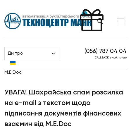
(056) 787 04 04
Дніпро
Головна
Новини
CALLBACK з мобільного
УВАГА! Шахрайська спам розсилка на e-mail з текстом
щодо підписання документів фінансових взаємин від
M.E.Doc
УВАГА! Шахрайська спам розсилка
на e-mail з текстом щодо
підписання документів фінансових
взаємин від M.E.Doc