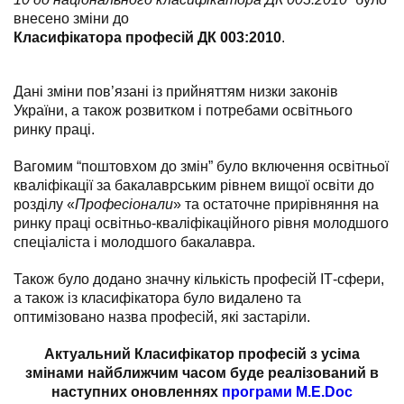
внесено зміни до
Класифікатора професій ДК 003:2010
.
Дані зміни пов’язані із прийняттям низки законів
України, а також розвитком і потребами освітнього
ринку праці.
Вагомим “поштовхом до змін” було включення освітньої
кваліфікації за бакалаврським рівнем вищої освіти до
розділу «
Професіонали
» та остаточне прирівняння на
ринку праці освітньо-кваліфікаційного рівня молодшого
спеціаліста і молодшого бакалавра.
Також було додано значну кількість професій ІТ-сфери,
а також із класифікатора було видалено та
оптимізовано назва професій, які застаріли.
Актуальний Класифікатор професій з усіма
змінами найближчим часом буде реалізований в
наступних оновленнях
програми M.E.Doc