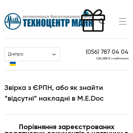
(056) 787 04 04
Дніпро
Головна
Новини
CALLBACK з мобільного
Звірка з ЄРПН, або як знайти “відсутні” накладні в
M.E.Doc
Звірка з ЄРПН, або як знайти
“відсутні” накладні в M.E.Doc
Порівняння зареєстрованих