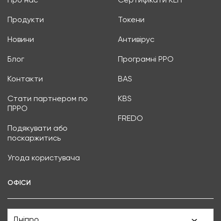
Про нас
Сертифікати КЕП
Продукти
Токени
Новини
Антивірус
Блог
Програмні РРО
Контакти
BAS
Стати партнером по
KBS
ПРРО
FREDO
Подякувати або
поскаржитись
Угода користувача
ОФІСИ
Дніпро