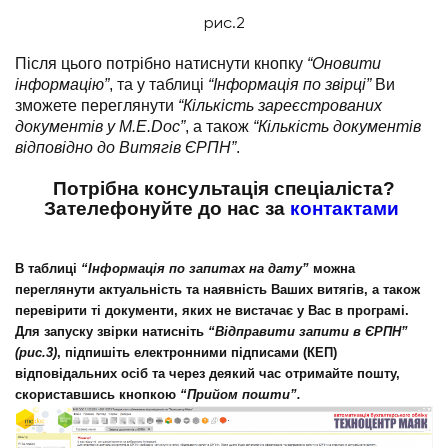
рис.2
Після цього потрібно натиснути кнопку
“Оновити
інформацію”
, та у таблиці
“Інформація по звірці”
Ви
зможете переглянути
“Кількість зареєстрованих
документів у M.E.Doc”
, а також
“Кількість документів
відповідно до Витягів ЄРПН”
.
Потрібна консультація спеціаліста?
Зателефонуйте до нас за
контактами
В таблиці
“Інформація по запитах на дату”
можна
переглянути актуальність та наявність Ваших витягів, а також
перевірити ті документи, яких не вистачає у Вас в програмі.
Для запуску звірки натисніть
“Відправити запити в ЄРПН”
(рис.3)
, підпишіть електронними підписами (КЕП)
відповідальних осіб та через деякий час отримайте пошту,
скориставшись кнопкою
“Прийом пошти”.