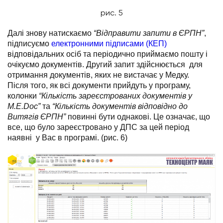
рис. 5
Далі знову натискаємо
“Відправити запити в ЄРПН”
,
підписуємо
електронними підписами (КЕП)
відповідальних осіб та періодично приймаємо пошту і
очікуємо документів. Другий запит здійснюється для
отримання документів, яких не вистачає у Медку.
Після того, як всі документи прийдуть у програму,
колонки
“Кількість зареєстрованих документів у
M.E.Doc”
та
“Кількість документів відповідно до
Витягів ЄРПН”
повинні бути однакові. Це означає, що
все, що було зареєстровано у ДПС за цей період
наявні у Вас в програмі. (рис. 6)