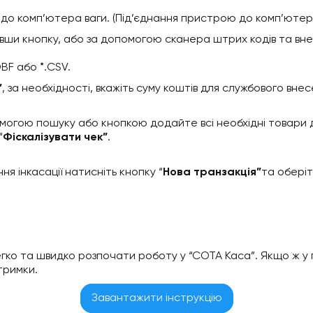
 до комп’ютера ваги. (Під’єднання пристрою до комп’ютер
вши кнопку, або за допомогою сканера штрих кодів та внесі
DBF або *.CSV.
”
, за необхідності, вкажіть суму коштів для службового внесе
огою пошуку або кнопкою додайте всі необхідні товари д
“
Фіскалізувати чек”
.
я інкасації натисніть кнопку “
Нова транзакція”
та оберіт
ко та швидко розпочати роботу у “СОТА Каса”. Якщо ж у п
тримки.
Завантажити інструкцію