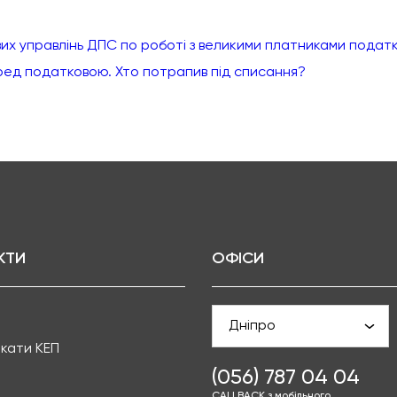
вих управлінь ДПС по роботі з великими платниками подат
еред податковою. Хто потрапив під списання?
КТИ
ОФІСИ
Дніпро
кати КЕП
(056) 787 04 04
CALLBACK з мобільного