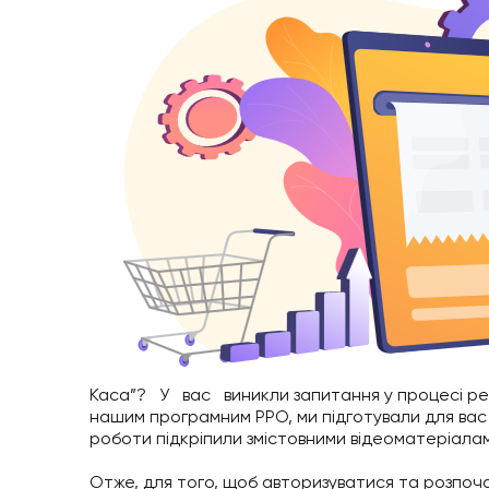
Каса”? У вас виникли запитання у процесі реєс
нашим програмним РРО, ми підготували для вас д
роботи підкріпили змістовними відеоматеріала
Отже, для того, щоб авторизуватися та розпоча