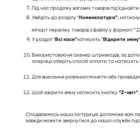
Під час продажу вагових товарів під’єднайте
Увійдіть до розділу “
Номенклатура”
, натисну
імпорт переліку товарів з файлу у форматі *.
У розділі “
Всі каси”
натисніть “
Відкрити зміну
Використовуючи сканер штрихкодів, за допом
операції оберіть спосіб оплати та натисніть 
Для внесення розмінної монети або проведенн
Щоб закрити зміну натисніть кнопку
“Z-звіт”
.
Сподіваємось наша інструкція допоможе вам лег
завжди можете звернутися до нашої служби під