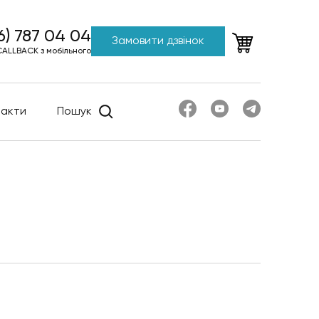
6) 787 04 04
Замовити дзвінок
CALLBACK з мобільного
такти
Пошук