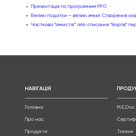
Презентація по програмним РРО
Великі податки — великі зміни! Створення но
Часткова “амністія” або списання “боргів” п
НАВІГАЦІЯ
ПРОДУ
Головна
M.E.Doc
Про нас
Сертифі
Продукти
Токени