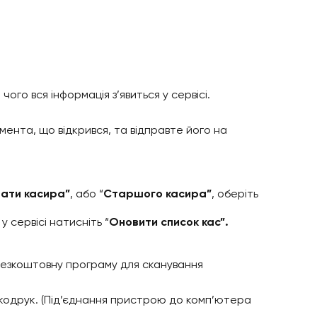
я чого вся інформація з’явиться у сервісі.
мента, що відкрився, та відправте його на
ати касира”
, або “
Старшого касира”
, оберіть
 сервісі натисніть “
Оновити список кас”.
безкоштовну програму для сканування
кодрук. (Під’єднання пристрою до комп’ютера