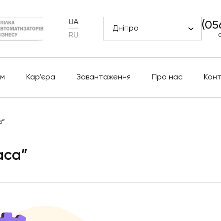
UA
(05
Дніпро
RU
м
Кар’єра
Завантаження
Про нас
Кон
а”
аса”