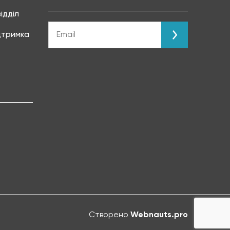
ідділ
ідтримка
Створено
Webnauts.pro