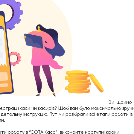
Ви щойно 
трації каси чи касирів? Щоб вам було максимально зручно
етальну інструкцію. Тут ми розібрали всі етапи роботи із
ми.
ти роботу в “СОТА Каса”, виконайте наступні кроки: