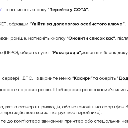
/
та натисніть кнопку “
Перейти у СОТА”
.
КЕП, обравши “
Увійти за допомогою особистого ключа”
.
вані раніше, натисніть кнопку “
Оновити список кас”
, післ
 (ПРРО), оберіть пункт “
Реєстрація”,
заповніть бланк доку
 сервері ДПС, відкрийте меню “
Касири”
та оберіть “
Дод
дправте на реєстрацію. Щоб зареєстровані каси з’явились у
 гаджета сканер штрихкодів, або встановіть на смартфон 
ютера здійснюється за інструкцією виробника).
айте до комп’ютера звичайний принтер або спеціальний че