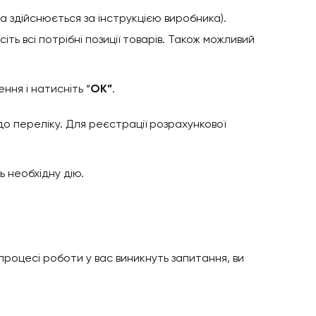
а здійснюється за інструкцією виробника).
ть всі потрібні позиції товарів. Також можливий
ння і натисніть “
ОК”
.
о переліку. Для реєстрації розрахункової
ь необхідну дію.
роцесі роботи у вас виникнуть запитання, ви