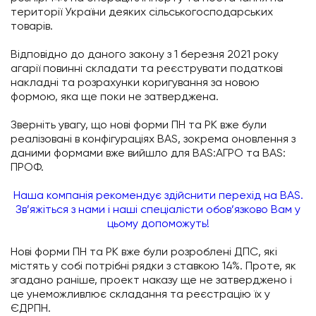
території України деяких сільськогосподарських
товарів.
Відповідно до даного закону з 1 березня 2021 року
агарії повинні складати та реєструвати податкові
накладні та розрахунки коригування за новою
формою, яка ще поки не затверджена.
Зверніть увагу, що нові форми ПН та РК вже були
реалізовані в конфігураціях BAS, зокрема оновлення з
даними формами вже вийшло для BAS:АГРО та BAS:
ПРОФ.
Наша компанія рекомендує здійснити перехід на BAS.
Зв’яжіться з нами і наші спеціалісти обов’язково Вам у
цьому допоможуть!
Нові форми ПН та РК вже були розроблені ДПС, які
містять у собі потрібні рядки з ставкою 14%. Проте, як
згадано раніше, проект наказу ще не затверджено і
це унеможливлює складання та реєстрацію їх у
ЄДРПН.