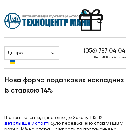
(056) 787 04 04
Дніпро
Головна
Новини
CALLBACK з мобільного
Нова форма податкових накладних із ставкою 14%
Нова форма податкових накладних
із ставкою 14%
Шановні клієнти, відповідно до Закону 1115-ІХ,
детальніше у статті
було передбачено ставку ПДВ у
розмірі 14% на операції з імпорту та постачання на